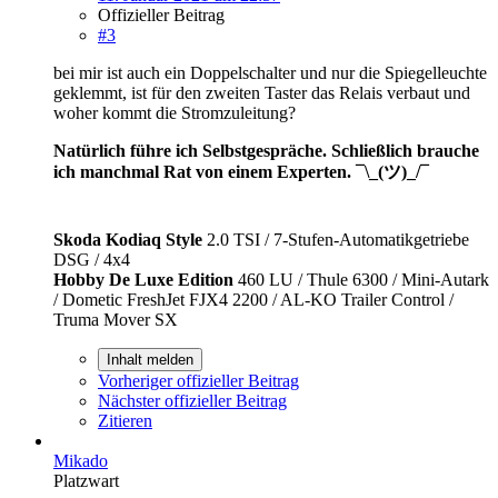
Offizieller Beitrag
#3
bei mir ist auch ein Doppelschalter und nur die Spiegelleuchte
geklemmt, ist für den zweiten Taster das Relais verbaut und
woher kommt die Stromzuleitung?
Natürlich führe ich Selbstgespräche. Schließlich brauche
ich manchmal Rat von einem Experten. ¯\_(ツ)_/¯
Skoda Kodiaq Style
2.0 TSI / 7-Stufen-Automatikgetriebe
DSG / 4x4
Hobby De Luxe Edition
460 LU / Thule 6300 / Mini-Autark
/ Dometic FreshJet FJX4 2200 / AL-KO Trailer Control /
Truma Mover SX
Inhalt melden
Vorheriger offizieller Beitrag
Nächster offizieller Beitrag
Zitieren
Mikado
Platzwart