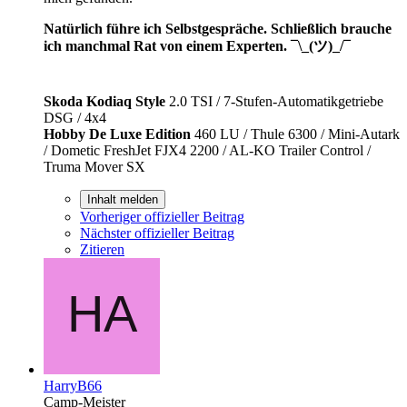
Natürlich führe ich Selbstgespräche. Schließlich brauche
ich manchmal Rat von einem Experten. ¯\_(ツ)_/¯
Skoda Kodiaq Style
2.0 TSI / 7-Stufen-Automatikgetriebe
DSG / 4x4
Hobby De Luxe Edition
460 LU / Thule 6300 / Mini-Autark
/ Dometic FreshJet FJX4 2200 / AL-KO Trailer Control /
Truma Mover SX
Inhalt melden
Vorheriger offizieller Beitrag
Nächster offizieller Beitrag
Zitieren
HarryB66
Camp-Meister