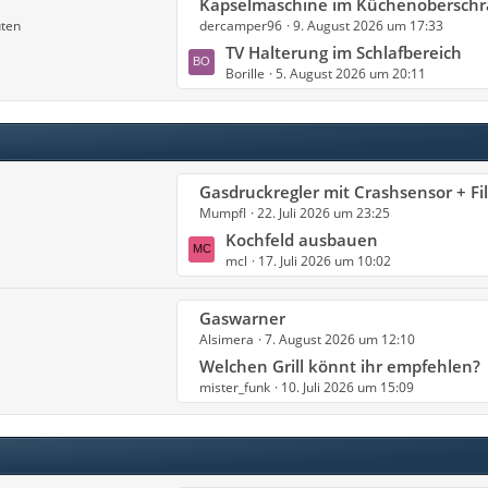
L
Kapselmaschine im Küchenobersch
ä
B
uten
dercamper96
9. August 2026 um 17:33
e
g
e
t
TV Halterung im Schlafbereich
e
i
Borille
5. August 2026 um 20:11
z
t
t
r
e
ä
B
g
e
e
L
Gasdruckregler mit Crashsensor + Filter für den Einfla
i
Mumpfl
22. Juli 2026 um 23:25
e
t
t
Kochfeld ausbauen
r
mcl
17. Juli 2026 um 10:02
z
ä
t
g
e
e
L
Gaswarner
B
Alsimera
7. August 2026 um 12:10
e
e
t
Welchen Grill könnt ihr empfehlen?
i
mister_funk
10. Juli 2026 um 15:09
z
t
t
r
e
ä
B
g
e