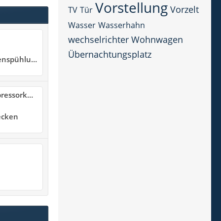
Vorstellung
Vorzelt
TV
Tür
Wasser
Wasserhahn
wechselrichter
Wohnwagen
Übernachtungsplatz
nspühlung
lschrank?
ecken