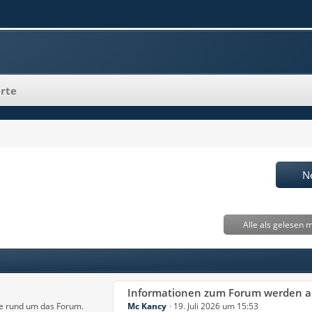
rte
N
Alle als gelesen 
L
Informationen zum Forum werden auch an User per Mai
se rund um das Forum.
Mc Kancy
19. Juli 2026 um 15:53
e