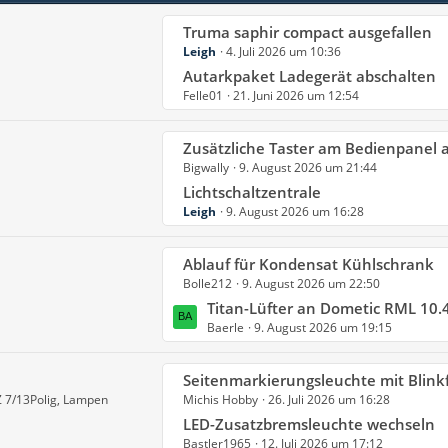
g
e
e
L
Truma saphir compact ausgefallen
i
Leigh
4. Juli 2026 um 10:36
e
t
t
Autarkpaket Ladegerät abschalten
r
Felle01
21. Juni 2026 um 12:54
z
ä
t
g
e
e
L
Zusätzliche Taster am Bedienpanel an
B
Bigwally
9. August 2026 um 21:44
e
e
t
Lichtschaltzentrale
i
Leigh
9. August 2026 um 16:28
z
t
t
r
e
L
Ablauf für Kondensat Kühlschrank
ä
B
Bolle212
9. August 2026 um 22:50
e
g
e
t
Titan-Lüfter an Dometic RML 10.4 an
e
i
Baerle
9. August 2026 um 19:15
z
t
t
r
e
L
Seitenmarkierungsleuchte mit Blink
ä
B
Z 7/13Polig, Lampen
Michis Hobby
26. Juli 2026 um 16:28
e
g
e
t
LED-Zusatzbremsleuchte wechseln
e
i
Bastler1965
12. Juli 2026 um 17:12
z