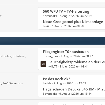
t
t
r
e
L
560 WFU TV + TV-Halterung
ä
B
w.
Sevenoaks
7. August 2026 um 22:19
e
g
e
t
Neue Gree gocool plus Klimaanlage
e
i
Frett
7. August 2026 um 08:50
z
t
t
r
e
ä
B
g
e
e
L
Fliegengitter Tür ausbauen
i
d Rollos, Schlösser,
mister_funk
1. August 2026 um 08:27
e
t
t
Feuchtigkeitsprobleme an der Fensterbank eines Hobby Excellent 460 
r
willy77
31. Juli 2026 um 08:44
z
ä
t
g
e
e
L
Ist das noch ok?
B
n, Stoßfänger usw.
Lavida
7. August 2026 um 17:53
e
e
t
Hagelschaden DeLuxe 545 KMF MJ2
i
Sevenoaks
6. August 2026 um 15:44
z
t
t
r
e