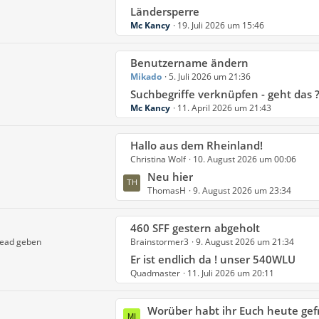
t
Ländersperre
Mc Kancy
19. Juli 2026 um 15:46
z
t
e
L
Benutzername ändern
B
Mikado
5. Juli 2026 um 21:36
e
e
t
Suchbegriffe verknüpfen - geht das 
i
Mc Kancy
11. April 2026 um 21:43
z
t
t
r
e
L
Hallo aus dem Rheinland!
ä
B
Christina Wolf
10. August 2026 um 00:06
e
g
e
t
Neu hier
e
i
ThomasH
9. August 2026 um 23:34
z
t
t
r
e
L
460 SFF gestern abgeholt
ä
B
read geben
Brainstormer3
9. August 2026 um 21:34
e
g
e
t
Er ist endlich da ! unser 540WLU
e
i
Quadmaster
11. Juli 2026 um 20:11
z
t
t
r
e
L
Worüber habt ihr Euch heute gef
ä