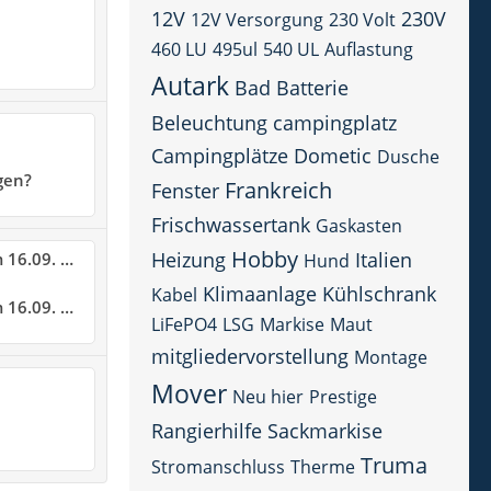
12V
230V
12V Versorgung
230 Volt
460 LU
495ul
540 UL
Auflastung
Autark
Bad
Batterie
Beleuchtung
campingplatz
Campingplätze
Dometic
Dusche
gen?
Frankreich
Fenster
Frischwassertank
Gaskasten
Hobby
Heizung
Italien
 im Ersten Beitrag!!!
Hund
Klimaanlage
Kühlschrank
Kabel
en. - Diskussionen
LiFePO4
LSG
Markise
Maut
mitgliedervorstellung
Montage
Mover
Neu hier
Prestige
Rangierhilfe
Sackmarkise
Truma
Stromanschluss
Therme