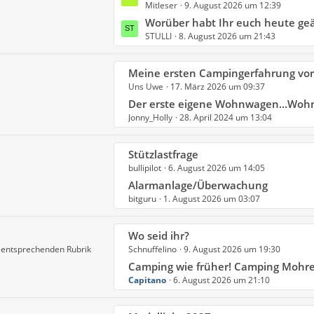
B
Mitleser
9. August 2026 um 12:39
e
g
e
t
Worüber habt Ihr euch heute geä
e
i
STULLI
8. August 2026 um 21:43
z
t
t
r
e
L
Meine ersten Campingerfahrung vor über 
ä
B
Uns Uwe
17. März 2026 um 09:37
e
g
e
t
Der erste eigene Wohnwagen...Wohnwagen Lebe
e
i
Jonny_Holly
28. April 2024 um 13:04
z
t
t
r
e
L
Stützlastfrage
ä
B
bullipilot
6. August 2026 um 14:05
e
g
e
t
Alarmanlage/Überwachung
e
i
bitguru
1. August 2026 um 03:07
z
t
t
r
e
L
Wo seid ihr?
ä
B
r entsprechenden Rubrik
Schnuffelino
9. August 2026 um 19:30
e
g
e
t
Camping wie früher! Camping Mohrenhof 
e
i
Capitano
6. August 2026 um 21:10
z
t
t
r
e