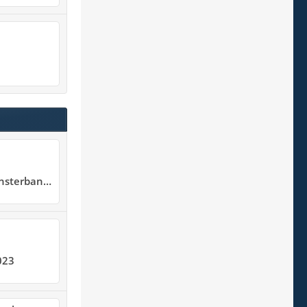
KMFe, Baujahr 2005
023