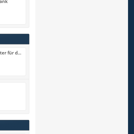
rank
schen-Betrieb