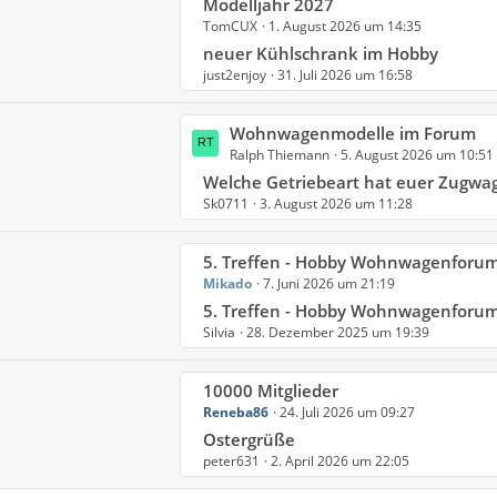
L
Modelljahr 2027
ä
B
TomCUX
1. August 2026 um 14:35
e
g
e
t
neuer Kühlschrank im Hobby
e
i
just2enjoy
31. Juli 2026 um 16:58
z
t
t
r
e
L
Wohnwagenmodelle im Forum
ä
B
Ralph Thiemann
5. August 2026 um 10:51
e
g
e
t
Welche Getriebeart hat euer Zugwa
e
i
Sk0711
3. August 2026 um 11:28
z
t
t
r
e
L
5. Treffen - Hobby Wohnwagenforum 16.09. bis 20.09.2026 Campingplatz Naumburg / Hessen. ALLE Infos
ä
B
Mikado
7. Juni 2026 um 21:19
e
g
e
t
5. Treffen - Hobby Wohnwagenforum 16.09. bis 20.09.2026 Campingplatz Naumburg / Hess
e
i
Silvia
28. Dezember 2025 um 19:39
z
t
t
r
e
L
10000 Mitglieder
ä
B
Reneba86
24. Juli 2026 um 09:27
e
g
e
t
Ostergrüße
e
i
peter631
2. April 2026 um 22:05
z
t
t