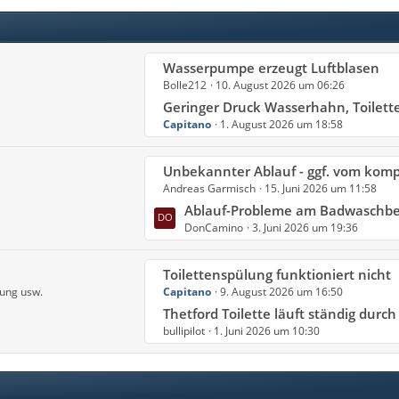
r
e
ä
B
g
e
e
L
Wasserpumpe erzeugt Luftblasen
i
Bolle212
10. August 2026 um 06:26
e
t
t
Geringer Druck Wasserhahn, Toilette
r
Capitano
1. August 2026 um 18:58
z
ä
t
g
e
e
L
Unbekannter Ablauf - ggf. vom kompressorküh
B
Andreas Garmisch
15. Juni 2026 um 11:58
e
e
t
Ablauf-Probleme am Badwaschb
i
DonCamino
3. Juni 2026 um 19:36
z
t
t
r
e
L
Toilettenspülung funktioniert nicht
ä
B
tung usw.
Capitano
9. August 2026 um 16:50
e
g
e
t
Thetford Toilette läuft ständig durch
e
i
bullipilot
1. Juni 2026 um 10:30
z
t
t
r
e
ä
B