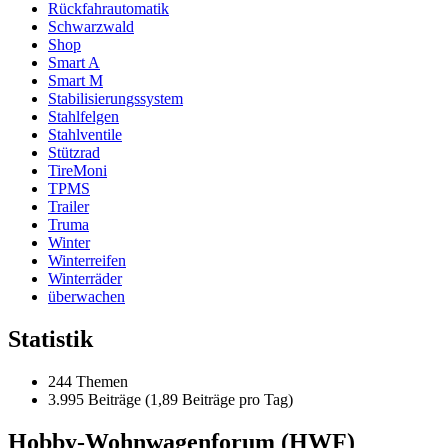
Rückfahrautomatik
Schwarzwald
Shop
Smart A
Smart M
Stabilisierungssystem
Stahlfelgen
Stahlventile
Stützrad
TireMoni
TPMS
Trailer
Truma
Winter
Winterreifen
Winterräder
überwachen
Statistik
244 Themen
3.995 Beiträge (1,89 Beiträge pro Tag)
Hobby-Wohnwagenforum (HWF)