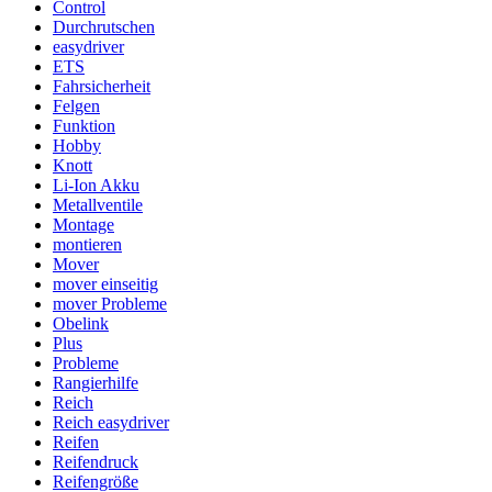
Control
Durchrutschen
easydriver
ETS
Fahrsicherheit
Felgen
Funktion
Hobby
Knott
Li-Ion Akku
Metallventile
Montage
montieren
Mover
mover einseitig
mover Probleme
Obelink
Plus
Probleme
Rangierhilfe
Reich
Reich easydriver
Reifen
Reifendruck
Reifengröße