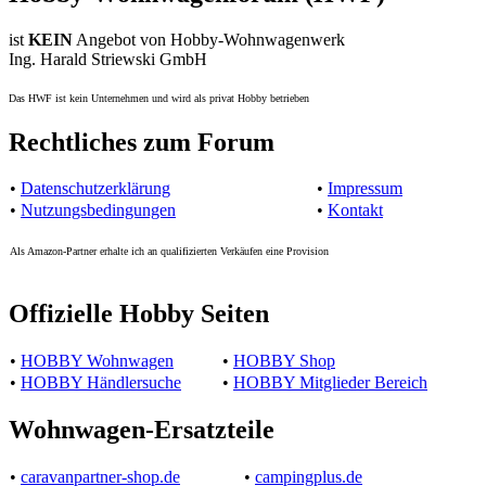
ist
KEIN
Angebot von Hobby-Wohnwagenwerk
Ing. Harald Striewski GmbH
Das HWF ist kein Unternehmen und wird als privat Hobby betrieben
Rechtliches zum Forum
•
Datenschutzerklärung
•
Impressum
•
Nutzungsbedingungen
•
Kontakt
Als Amazon-Partner erhalte ich an qualifizierten Verkäufen eine Provision
Offizielle Hobby Seiten
•
HOBBY Wohnwagen
•
HOBBY Shop
•
HOBBY Händlersuche
•
HOBBY Mitglieder Bereich
Wohnwagen-Ersatzteile
•
caravanpartner-shop.de
•
campingplus.de