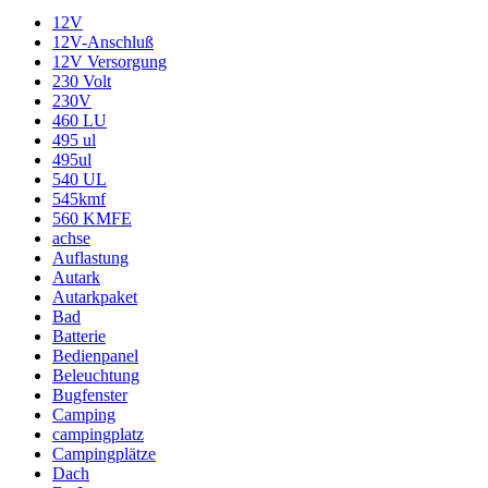
12V
12V-Anschluß
12V Versorgung
230 Volt
230V
460 LU
495 ul
495ul
540 UL
545kmf
560 KMFE
achse
Auflastung
Autark
Autarkpaket
Bad
Batterie
Bedienpanel
Beleuchtung
Bugfenster
Camping
campingplatz
Campingplätze
Dach