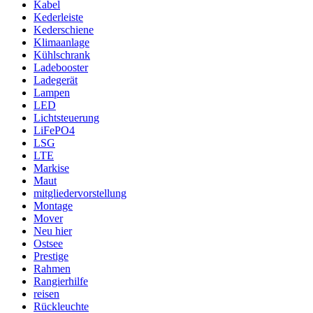
Kabel
Kederleiste
Kederschiene
Klimaanlage
Kühlschrank
Ladebooster
Ladegerät
Lampen
LED
Lichtsteuerung
LiFePO4
LSG
LTE
Markise
Maut
mitgliedervorstellung
Montage
Mover
Neu hier
Ostsee
Prestige
Rahmen
Rangierhilfe
reisen
Rückleuchte