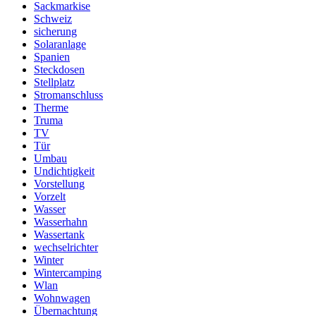
Sackmarkise
Schweiz
sicherung
Solaranlage
Spanien
Steckdosen
Stellplatz
Stromanschluss
Therme
Truma
TV
Tür
Umbau
Undichtigkeit
Vorstellung
Vorzelt
Wasser
Wasserhahn
Wassertank
wechselrichter
Winter
Wintercamping
Wlan
Wohnwagen
Übernachtung