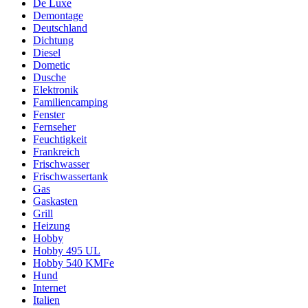
De Luxe
Demontage
Deutschland
Dichtung
Diesel
Dometic
Dusche
Elektronik
Familiencamping
Fenster
Fernseher
Feuchtigkeit
Frankreich
Frischwasser
Frischwassertank
Gas
Gaskasten
Grill
Heizung
Hobby
Hobby 495 UL
Hobby 540 KMFe
Hund
Internet
Italien