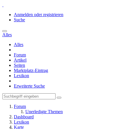
Anmelden oder registrieren
Suche
Alles
Alles
Forum
Artikel
Seiten
Marktplatz-Eintrag
Lexikon
Erweiterte Suche
Forum
Unerledigte Themen
Dashboard
Lexikon
Karte