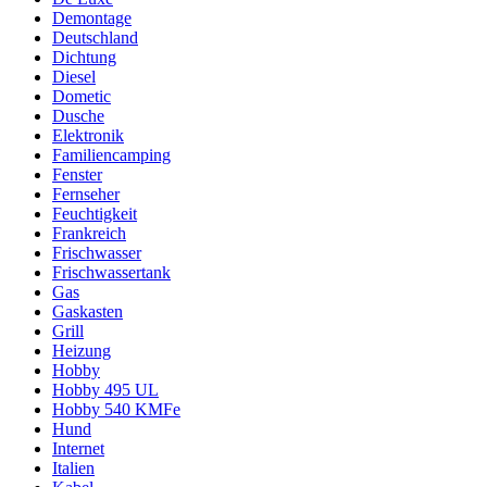
Demontage
Deutschland
Dichtung
Diesel
Dometic
Dusche
Elektronik
Familiencamping
Fenster
Fernseher
Feuchtigkeit
Frankreich
Frischwasser
Frischwassertank
Gas
Gaskasten
Grill
Heizung
Hobby
Hobby 495 UL
Hobby 540 KMFe
Hund
Internet
Italien