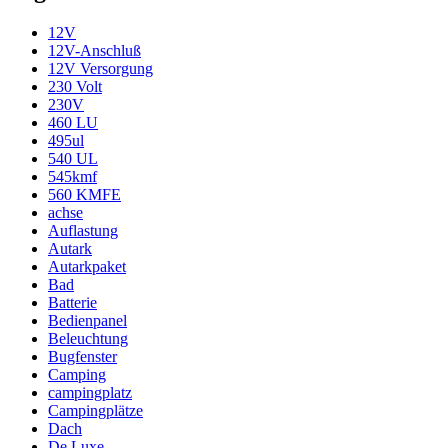
12V
12V-Anschluß
12V Versorgung
230 Volt
230V
460 LU
495ul
540 UL
545kmf
560 KMFE
achse
Auflastung
Autark
Autarkpaket
Bad
Batterie
Bedienpanel
Beleuchtung
Bugfenster
Camping
campingplatz
Campingplätze
Dach
De Luxe