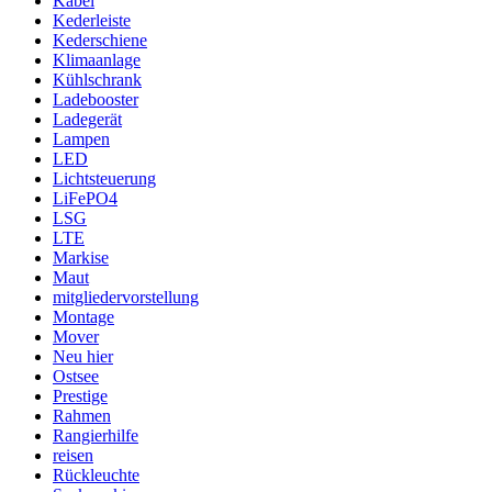
Kabel
Kederleiste
Kederschiene
Klimaanlage
Kühlschrank
Ladebooster
Ladegerät
Lampen
LED
Lichtsteuerung
LiFePO4
LSG
LTE
Markise
Maut
mitgliedervorstellung
Montage
Mover
Neu hier
Ostsee
Prestige
Rahmen
Rangierhilfe
reisen
Rückleuchte