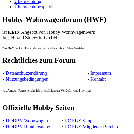
Übernachtung
Übernachtungsplatz
Hobby-Wohnwagenforum (HWF)
ist
KEIN
Angebot von Hobby-Wohnwagenwerk
Ing. Harald Striewski GmbH
Das HWF ist kein Unternehmen und wird als privat Hobby betrieben
Rechtliches zum Forum
•
Datenschutzerklärung
•
Impressum
•
Nutzungsbedingungen
•
Kontakt
Als Amazon-Partner erhalte ich an qualifizierten Verkäufen eine Provision
Offizielle Hobby Seiten
•
HOBBY Wohnwagen
•
HOBBY Shop
•
HOBBY Händlersuche
•
HOBBY Mitglieder Bereich