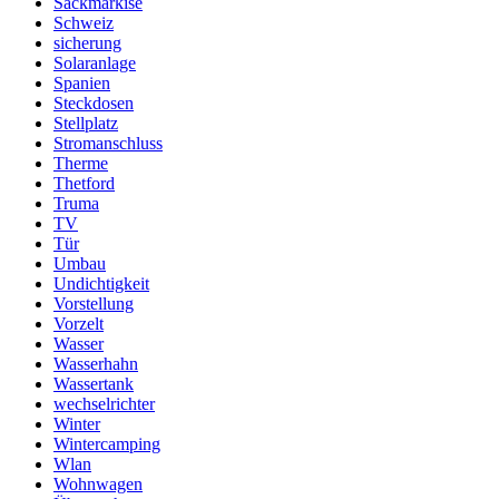
Sackmarkise
Schweiz
sicherung
Solaranlage
Spanien
Steckdosen
Stellplatz
Stromanschluss
Therme
Thetford
Truma
TV
Tür
Umbau
Undichtigkeit
Vorstellung
Vorzelt
Wasser
Wasserhahn
Wassertank
wechselrichter
Winter
Wintercamping
Wlan
Wohnwagen