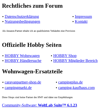
Rechtliches zum Forum
•
Datenschutzerklärung
•
Impressum
•
Nutzungsbedingungen
•
Kontakt
Als Amazon-Partner erhalte ich an qualifizierten Verkäufen eine Provision
Offizielle Hobby Seiten
•
HOBBY Wohnwagen
•
HOBBY Shop
•
HOBBY Händlersuche
•
HOBBY Mitglieder Bereich
Wohnwagen-Ersatzteile
•
caravanpartner-shop.de
•
campingplus.de
•
campingmarkt.de
•
camping-kaufhaus.com
Diese Shops sind keine Partner des HWF und daher nur Empfehlungen
Community-Software:
WoltLab Suite™ 6.1.23