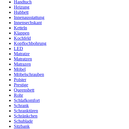
Handtuch
Heizung
Hubbett
Innenausstattung
Innensechskant
Ketteln
Klappen
Kochfeld
Kopflochbohrung
LED
Matratze
Matratzen
Matrazen
Möbel
Möbelschrauben
Polster
Prestige
Queensbett
Rohr
Schlafkomfort
Schrank
Schranktüren
Schränkchen
Schublade
Sitzbank