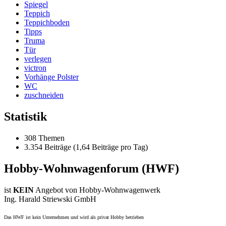
Spiegel
Teppich
Teppichboden
Tipps
Truma
Tür
verlegen
victron
Vorhänge Polster
WC
zuschneiden
Statistik
308 Themen
3.354 Beiträge (1,64 Beiträge pro Tag)
Hobby-Wohnwagenforum (HWF)
ist
KEIN
Angebot von Hobby-Wohnwagenwerk
Ing. Harald Striewski GmbH
Das HWF ist kein Unternehmen und wird als privat Hobby betrieben