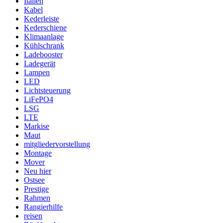
Italien
Kabel
Kederleiste
Kederschiene
Klimaanlage
Kühlschrank
Ladebooster
Ladegerät
Lampen
LED
Lichtsteuerung
LiFePO4
LSG
LTE
Markise
Maut
mitgliedervorstellung
Montage
Mover
Neu hier
Ostsee
Prestige
Rahmen
Rangierhilfe
reisen