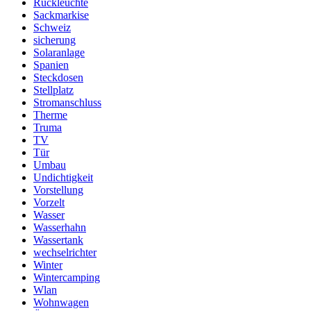
Rückleuchte
Sackmarkise
Schweiz
sicherung
Solaranlage
Spanien
Steckdosen
Stellplatz
Stromanschluss
Therme
Truma
TV
Tür
Umbau
Undichtigkeit
Vorstellung
Vorzelt
Wasser
Wasserhahn
Wassertank
wechselrichter
Winter
Wintercamping
Wlan
Wohnwagen