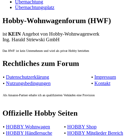
Übernachtung
Übernachtungsplatz
Hobby-Wohnwagenforum (HWF)
ist
KEIN
Angebot von Hobby-Wohnwagenwerk
Ing. Harald Striewski GmbH
Das HWF ist kein Unternehmen und wird als privat Hobby betrieben
Rechtliches zum Forum
•
Datenschutzerklärung
•
Impressum
•
Nutzungsbedingungen
•
Kontakt
Als Amazon-Partner erhalte ich an qualifizierten Verkäufen eine Provision
Offizielle Hobby Seiten
•
HOBBY Wohnwagen
•
HOBBY Shop
•
HOBBY Händlersuche
•
HOBBY Mitglieder Bereich