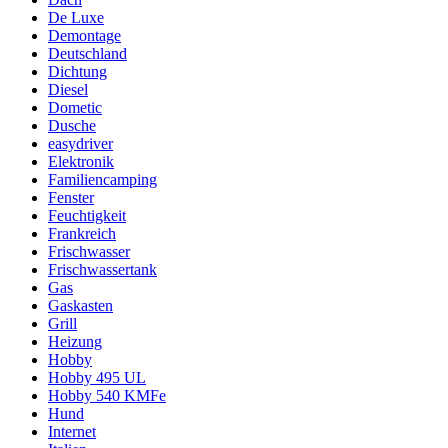
De Luxe
Demontage
Deutschland
Dichtung
Diesel
Dometic
Dusche
easydriver
Elektronik
Familiencamping
Fenster
Feuchtigkeit
Frankreich
Frischwasser
Frischwassertank
Gas
Gaskasten
Grill
Heizung
Hobby
Hobby 495 UL
Hobby 540 KMFe
Hund
Internet