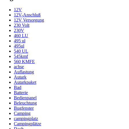
12V
12V-Anschluß
12V Versorgung
230 Volt
230V
460 LU
495 ul
495ul
540 UL
545kmf
560 KMFE
achse
Auflastung
Autark
Autarkpaket
Bad
Batterie
Bedienpanel
Beleuchtung
Bugfenster
Camping
campingplatz
Campingplätze
Dach