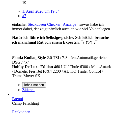
19
1. April 2026 um 19:34
#7
einfacher
Steckdosen-Checker [Anzeige]
, sowas habe ich
immer dabei, der zeigt nämlich auch an wie viel Volt anliegen.
Natürlich führe ich Selbstgespräche. Schließlich brauche
ich manchmal Rat von einem Experten. ¯\_(ツ)_/¯
Skoda Kodiaq Style
2.0 TSI / 7-Stufen-Automatikgetriebe
DSG / 4x4
Hobby De Luxe Edition
460 LU / Thule 6300 / Mini-Autark
/ Dometic FreshJet FJX4 2200 / AL-KO Trailer Control /
Truma Mover SX
Inhalt melden
Zitieren
Brenni
Camp-Frischling
Reaktionen