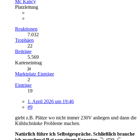
Mc Kancy
Platzleitung
Reaktionen
7.032
Trophäen
22
Beiträge
5.569
Karteneintrag
ja
Marktplatz Einträge
2
Einträge
19
1. April 2026 um 19:46
#9
giebt z.B. Plätze wo nicht immer 230V anliegen und dann die
Kühlschränke Probleme machen.
Natürlich führe ich Selbstgespräche. Schließlich brauche
ich manchmal Rat von einem Experten. ¯\_(ツ)_/¯