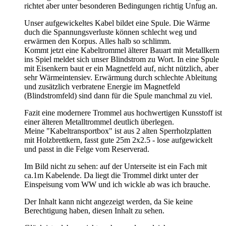
richtet aber unter besonderen Bedingungen richtig Unfug an.
Unser aufgewickeltes Kabel bildet eine Spule. Die Wärme
duch die Spannungsverluste können schlecht weg und
erwärmen den Korpus. Alles halb so schlimm.
Kommt jetzt eine Kabeltrommel älterer Bauart mit Metallkern
ins Spiel meldet sich unser Blindstrom zu Wort. In eine Spule
mit Eisenkern baut er ein Magnetfeld auf, nicht nützlich, aber
sehr Wärmeintensiev. Erwärmung durch schlechte Ableitung
und zusätzlich verbratene Energie im Magnetfeld
(Blindstromfeld) sind dann für die Spule manchmal zu viel.
Fazit eine modernere Trommel aus hochwertigen Kunsstoff ist
einer älteren Metalltrommel deutlich überlegen.
Meine "Kabeltransportbox" ist aus 2 alten Sperrholzplatten
mit Holzbrettkern, fasst gute 25m 2x2.5 - lose aufgewickelt
und passt in die Felge vom Reserverad.
Im Bild nicht zu sehen: auf der Unterseite ist ein Fach mit
ca.1m Kabelende. Da liegt die Trommel dirkt unter der
Einspeisung vom WW und ich wickle ab was ich brauche.
Der Inhalt kann nicht angezeigt werden, da Sie keine
Berechtigung haben, diesen Inhalt zu sehen.