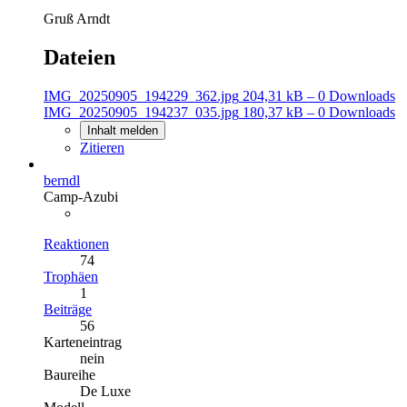
Gruß Arndt
Dateien
IMG_20250905_194229_362.jpg
204,31 kB – 0 Downloads
IMG_20250905_194237_035.jpg
180,37 kB – 0 Downloads
Inhalt melden
Zitieren
berndl
Camp-Azubi
Reaktionen
74
Trophäen
1
Beiträge
56
Karteneintrag
nein
Baureihe
De Luxe