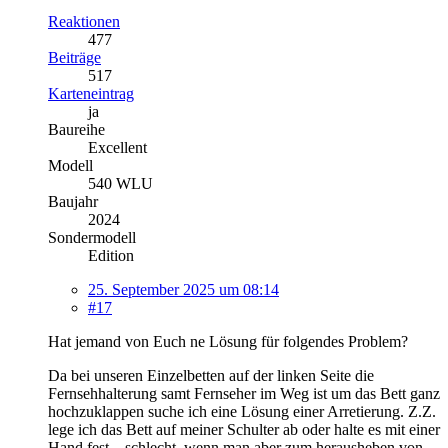
Reaktionen
477
Beiträge
517
Karteneintrag
ja
Baureihe
Excellent
Modell
540 WLU
Baujahr
2024
Sondermodell
Edition
25. September 2025 um 08:14
#17
Hat jemand von Euch ne Lösung für folgendes Problem?
Da bei unseren Einzelbetten auf der linken Seite die
Fernsehhalterung samt Fernseher im Weg ist um das Bett ganz
hochzuklappen suche ich eine Lösung einer Arretierung. Z.Z.
lege ich das Bett auf meiner Schulter ab oder halte es mit einer
Hand fest... schlecht, wenn man aber zum herausheben von