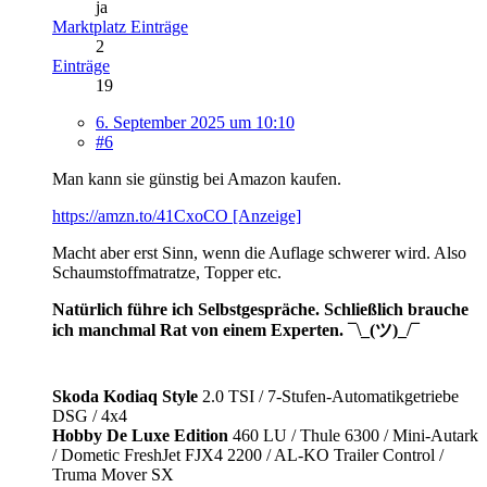
ja
Marktplatz Einträge
2
Einträge
19
6. September 2025 um 10:10
#6
Man kann sie günstig bei Amazon kaufen.
https://amzn.to/41CxoCO [Anzeige]
Macht aber erst Sinn, wenn die Auflage schwerer wird. Also
Schaumstoffmatratze, Topper etc.
Natürlich führe ich Selbstgespräche. Schließlich brauche
ich manchmal Rat von einem Experten. ¯\_(ツ)_/¯
Skoda Kodiaq Style
2.0 TSI / 7-Stufen-Automatikgetriebe
DSG / 4x4
Hobby De Luxe Edition
460 LU / Thule 6300 / Mini-Autark
/ Dometic FreshJet FJX4 2200 / AL-KO Trailer Control /
Truma Mover SX