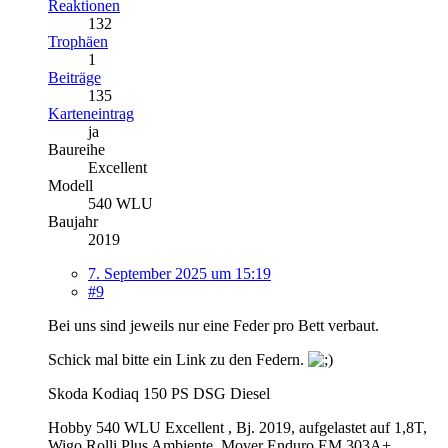
Reaktionen
132
Trophäen
1
Beiträge
135
Karteneintrag
ja
Baureihe
Excellent
Modell
540 WLU
Baujahr
2019
7. September 2025 um 15:19
#9
Bei uns sind jeweils nur eine Feder pro Bett verbaut.
Schick mal bitte ein Link zu den Federn.
Skoda Kodiaq 150 PS DSG Diesel
Hobby 540 WLU Excellent , Bj. 2019, aufgelastet auf 1,8T,
Wigo Rolli Plus Ambiente, Mover Enduro EM 303A+,