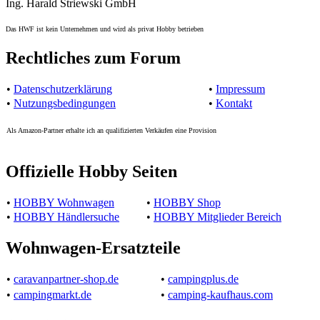
Ing. Harald Striewski GmbH
Das HWF ist kein Unternehmen und wird als privat Hobby betrieben
Rechtliches zum Forum
•
Datenschutzerklärung
•
Impressum
•
Nutzungsbedingungen
•
Kontakt
Als Amazon-Partner erhalte ich an qualifizierten Verkäufen eine Provision
Offizielle Hobby Seiten
•
HOBBY Wohnwagen
•
HOBBY Shop
•
HOBBY Händlersuche
•
HOBBY Mitglieder Bereich
Wohnwagen-Ersatzteile
•
caravanpartner-shop.de
•
campingplus.de
•
campingmarkt.de
•
camping-kaufhaus.com