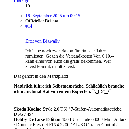
Einträge
19
18. September 2025 um 09:15
Offizieller Beitrag
#14
Zitat von Bigwally
Ich habe noch zwei davon für ein paar Jahre
rumliegen. Gegen die Versandkosten Von € 10,--
kann einer von euch die gratis bekommen. Wer
zuerst kommt, mahlt zuerst.
Das gehört in den Marktplatz!
Natürlich führe ich Selbstgespräche. Schließlich brauche
ich manchmal Rat von einem Experten. ¯\_(ツ)_/¯
Skoda Kodiaq Style
2.0 TSI / 7-Stufen-Automatikgetriebe
DSG / 4x4
Hobby De Luxe Edition
460 LU / Thule 6300 / Mini-Autark
/ Dometic FreshJet FJX4 2200 / AL-KO Trailer Control /