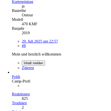
Karteneintrag
ja
Baureihe
Ontour
Modell
470 KMF
Baujahr
2019
29. Juli 2025 um 22:57
#8
Moin und herzlich willkommen
Inhalt melden
Zitieren
Poldi
Camp-Profi
Reaktionen
825
Trophäen
2