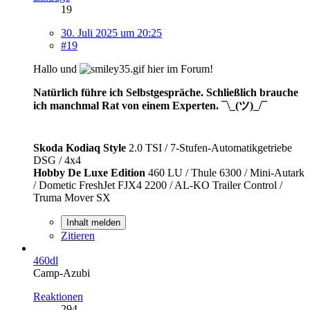
19
30. Juli 2025 um 20:25
#19
Hallo und
hier im Forum!
Natürlich führe ich Selbstgespräche. Schließlich brauche
ich manchmal Rat von einem Experten. ¯\_(ツ)_/¯
Skoda Kodiaq Style
2.0 TSI / 7-Stufen-Automatikgetriebe
DSG / 4x4
Hobby De Luxe Edition
460 LU / Thule 6300 / Mini-Autark
/ Dometic FreshJet FJX4 2200 / AL-KO Trailer Control /
Truma Mover SX
Inhalt melden
Zitieren
460dl
Camp-Azubi
Reaktionen
294