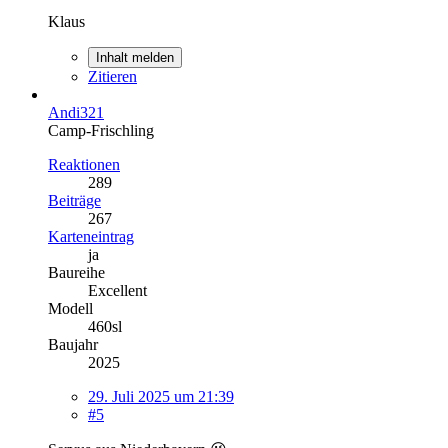
Klaus
Inhalt melden
Zitieren
Andi321
Camp-Frischling
Reaktionen
289
Beiträge
267
Karteneintrag
ja
Baureihe
Excellent
Modell
460sl
Baujahr
2025
29. Juli 2025 um 21:39
#5