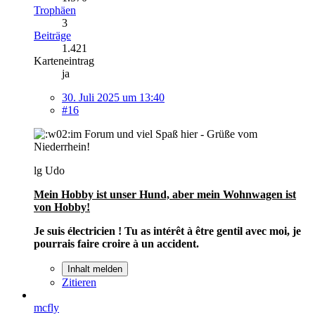
Trophäen
3
Beiträge
1.421
Karteneintrag
ja
30. Juli 2025 um 13:40
#16
im Forum und viel Spaß hier - Grüße vom
Niederrhein!
lg Udo
Mein Hobby ist unser Hund, aber mein Wohnwagen ist
von Hobby!
Je suis électricien ! Tu as intérêt à être gentil avec moi, je
pourrais faire croire à un accident.
Inhalt melden
Zitieren
mcfly