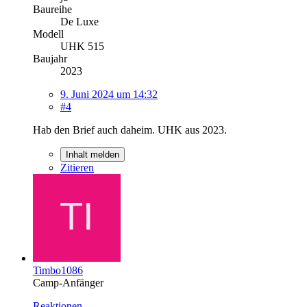
Baureihe
De Luxe
Modell
UHK 515
Baujahr
2023
9. Juni 2024 um 14:32
#4
Hab den Brief auch daheim. UHK aus 2023.
Inhalt melden
Zitieren
Timbo1086
Camp-Anfänger
Reaktionen