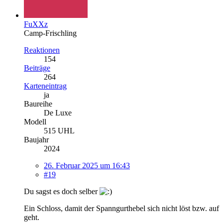
FuXXz
Camp-Frischling
Reaktionen
154
Beiträge
264
Karteneintrag
ja
Baureihe
De Luxe
Modell
515 UHL
Baujahr
2024
26. Februar 2025 um 16:43
#19
Du sagst es doch selber
Ein Schloss, damit der Spanngurthebel sich nicht löst bzw. auf
geht.