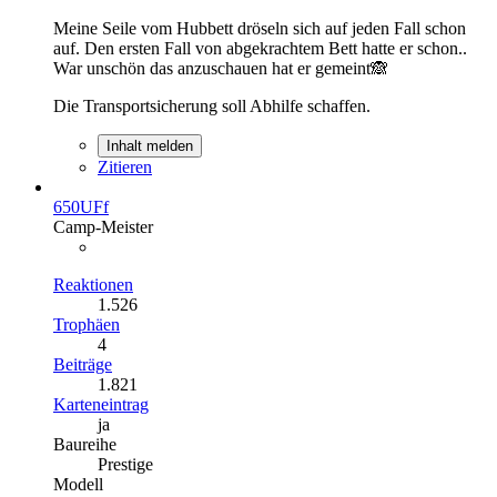
Meine Seile vom Hubbett dröseln sich auf jeden Fall schon
auf. Den ersten Fall von abgekrachtem Bett hatte er schon..
War unschön das anzuschauen hat er gemeint🙈
Die Transportsicherung soll Abhilfe schaffen.
Inhalt melden
Zitieren
650UFf
Camp-Meister
Reaktionen
1.526
Trophäen
4
Beiträge
1.821
Karteneintrag
ja
Baureihe
Prestige
Modell