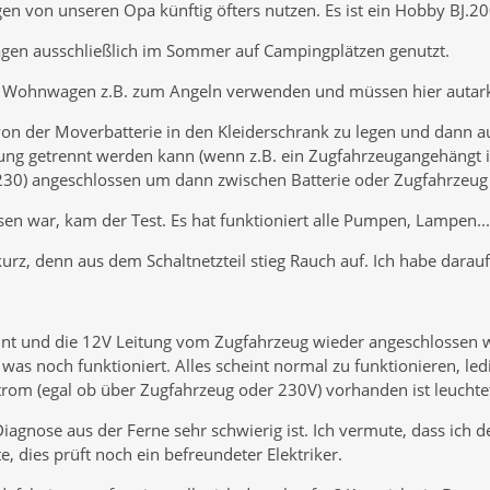
 von unseren Opa künftig öfters nutzen. Es ist ein Hobby BJ.20
en ausschließlich im Sommer auf Campingplätzen genutzt.
 Wohnwagen z.B. zum Angeln verwenden und müssen hier autark
on der Moverbatterie in den Kleiderschrank zu legen und dann auf
ung getrennt werden kann (wenn z.B. ein Zugfahrzeugangehängt i
(230) angeschlossen um dann zwischen Batterie oder Zugfahrzeug
en war, kam der Test. Es hat funktioniert alle Pumpen, Lampen...
urz, denn aus dem Schaltnetzteil stieg Rauch auf. Ich habe darauf
rennt und die 12V Leitung vom Zugfahrzeug wieder angeschlosse
was noch funktioniert. Alles scheint normal zu funktionieren, ledi
trom (egal ob über Zugfahrzeug oder 230V) vorhanden ist leuchtet
Diagnose aus der Ferne sehr schwierig ist. Ich vermute, dass ich
e, dies prüft noch ein befreundeter Elektriker.