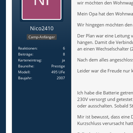
wir möchten den Wohnwagen
Mein Opa hat den Wohnwag
Wir hingegen möchten den
Nico2410
Der Plan war eine Leitung v
Camp-Anfänger
hängen. Damit die Verbind
an einen Wechselschalter 
Reaktionen
6
Beiträge
8
Nach dem alles angeschloss
Karteneintrag
ja
Baureihe
Prestige
Leider war die Freude nur k
Modell
495 UFe
Baujahr
2007
Ich habe die Batterie get
230V versorgt und getestet 
oder ausschalten. Sobald S
Mir ist bewusst, dass eine 
Kurzschluss verursacht hatt