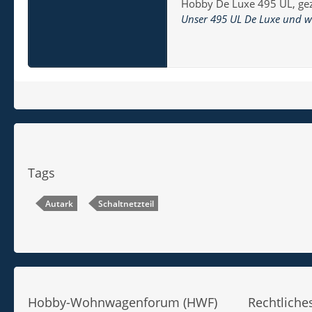
Hobby De Luxe 495 UL, gez
(wenn z.B. ein…
Unser 495 UL De Luxe und wa
Tags
Autark
Schaltnetzteil
Hobby-Wohnwagenforum (HWF)
Rechtlich