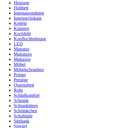
Heizung
Hubbett
Innenausstattung
Innensechskant
Ketteln
Klappen
Kochfeld
Kopflochbohrung
LED
Matratze
Matratzen
Matrazen
Möbel
Möbelschrauben
Polster
Prestige
Queensbett
Rohr
Schlafkomfort
Schrank
Schranktüren
Schränkchen
Schublade
Sitzbank
Spiegel