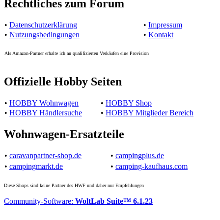
Rechtliches zum Forum
•
Datenschutzerklärung
•
Impressum
•
Nutzungsbedingungen
•
Kontakt
Als Amazon-Partner erhalte ich an qualifizierten Verkäufen eine Provision
Offizielle Hobby Seiten
•
HOBBY Wohnwagen
•
HOBBY Shop
•
HOBBY Händlersuche
•
HOBBY Mitglieder Bereich
Wohnwagen-Ersatzteile
•
caravanpartner-shop.de
•
campingplus.de
•
campingmarkt.de
•
camping-kaufhaus.com
Diese Shops sind keine Partner des HWF und daher nur Empfehlungen
Community-Software:
WoltLab Suite™ 6.1.23