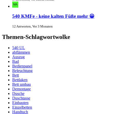
540 KMFe - keine kalten Füße mehr 😀
12 Antworten, Vor 3 Monaten
Themen-Schlagwortwolke
540 UL
abflämmen
Auszug
Bad
Bedienpanel
Beleuchtung
Bett
Bettlaken
Bett umbau
Demontage
Dusche
Duschtasse
Einbauten
Einzelbetten
Handtuch