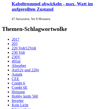
Kabeltrommel abwickeln - max. Watt im
aufgerollten Zustand
47 Antworten, Vor 9 Monaten
Themen-Schlagwortwolke
2017
203
220 Volt/12Volt
230 Volt
230V
495ul
Absorber
Auf12v und 220v
Autark
CEE
Combi 6
Combi 6E
Heizung
Hobby kmfe 560
Inverter
Kein Licht