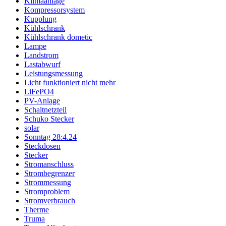
Klimaanlage
Kompressorsystem
Kupplung
Kühlschrank
Kühlschrank dometic
Lampe
Landstrom
Lastabwurf
Leistungsmessung
Licht funktioniert nicht mehr
LiFePO4
PV-Anlage
Schaltnetzteil
Schuko Stecker
solar
Sonntag 28:4.24
Steckdosen
Stecker
Stromanschluss
Strombegrenzer
Strommessung
Stromproblem
Stromverbrauch
Therme
Truma