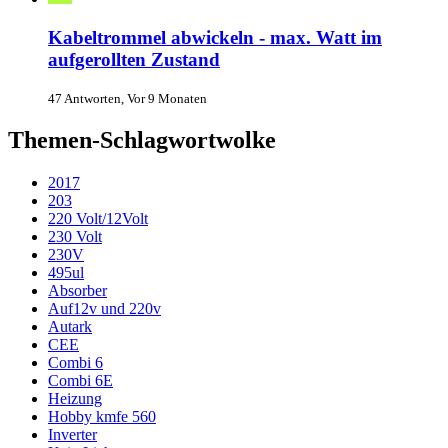
Kabeltrommel abwickeln - max. Watt im
aufgerollten Zustand
47 Antworten, Vor 9 Monaten
Themen-Schlagwortwolke
2017
203
220 Volt/12Volt
230 Volt
230V
495ul
Absorber
Auf12v und 220v
Autark
CEE
Combi 6
Combi 6E
Heizung
Hobby kmfe 560
Inverter