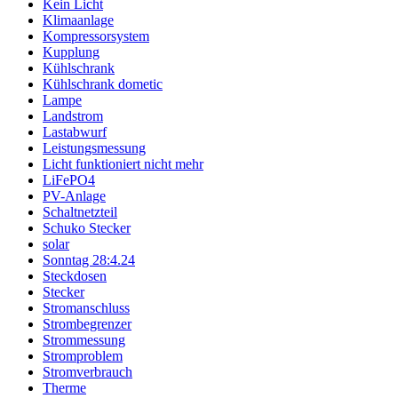
Kein Licht
Klimaanlage
Kompressorsystem
Kupplung
Kühlschrank
Kühlschrank dometic
Lampe
Landstrom
Lastabwurf
Leistungsmessung
Licht funktioniert nicht mehr
LiFePO4
PV-Anlage
Schaltnetzteil
Schuko Stecker
solar
Sonntag 28:4.24
Steckdosen
Stecker
Stromanschluss
Strombegrenzer
Strommessung
Stromproblem
Stromverbrauch
Therme