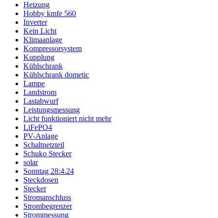
Heizung
Hobby kmfe 560
Inverter
Kein Licht
Klimaanlage
Kompressorsystem
Kupplung
Kühlschrank
Kühlschrank dometic
Lampe
Landstrom
Lastabwurf
Leistungsmessung
Licht funktioniert nicht mehr
LiFePO4
PV-Anlage
Schaltnetzteil
Schuko Stecker
solar
Sonntag 28:4.24
Steckdosen
Stecker
Stromanschluss
Strombegrenzer
Strommessung