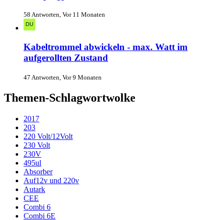
58 Antworten, Vor 11 Monaten
Kabeltrommel abwickeln - max. Watt im
aufgerollten Zustand
47 Antworten, Vor 9 Monaten
Themen-Schlagwortwolke
2017
203
220 Volt/12Volt
230 Volt
230V
495ul
Absorber
Auf12v und 220v
Autark
CEE
Combi 6
Combi 6E