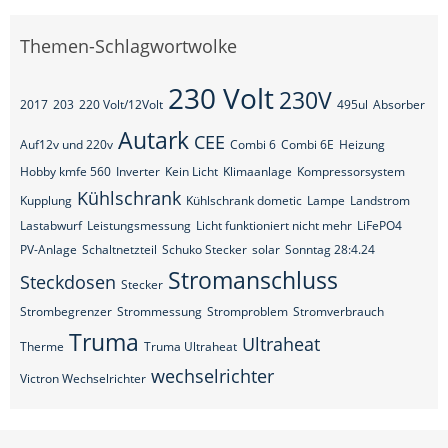
Themen-Schlagwortwolke
230 Volt
230V
2017
203
220 Volt/12Volt
495ul
Absorber
Autark
CEE
Auf12v und 220v
Combi 6
Combi 6E
Heizung
Hobby kmfe 560
Inverter
Kein Licht
Klimaanlage
Kompressorsystem
Kühlschrank
Kupplung
Kühlschrank dometic
Lampe
Landstrom
Lastabwurf
Leistungsmessung
Licht funktioniert nicht mehr
LiFePO4
PV-Anlage
Schaltnetzteil
Schuko Stecker
solar
Sonntag 28:4.24
Stromanschluss
Steckdosen
Stecker
Strombegrenzer
Strommessung
Stromproblem
Stromverbrauch
Truma
Ultraheat
Therme
Truma Ultraheat
wechselrichter
Victron Wechselrichter