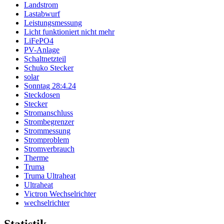
Landstrom
Lastabwurf
Leistungsmessung
Licht funktioniert nicht mehr
LiFePO4
PV-Anlage
Schaltnetzteil
Schuko Stecker
solar
Sonntag 28:4.24
Steckdosen
Stecker
Stromanschluss
Strombegrenzer
Strommessung
Stromproblem
Stromverbrauch
Therme
Truma
Truma Ultraheat
Ultraheat
Victron Wechselrichter
wechselrichter
Statistik