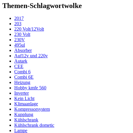
Themen-Schlagwortwolke
2017
203
220 Volt/12Volt
230 Volt
230V
495ul
Absorber
Auf12v und 220v
Autark
CEE
Combi 6
Combi 6E
Heizung
Hobby kmfe 560
Inverter
Kein Licht
Klimaanlage
Kompressorsystem
Kupplung
Kühlschrank
Kühlschrank dometic
Lampe