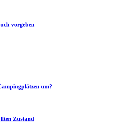
auch vorgeben
f Campingplätzen um?
llten Zustand